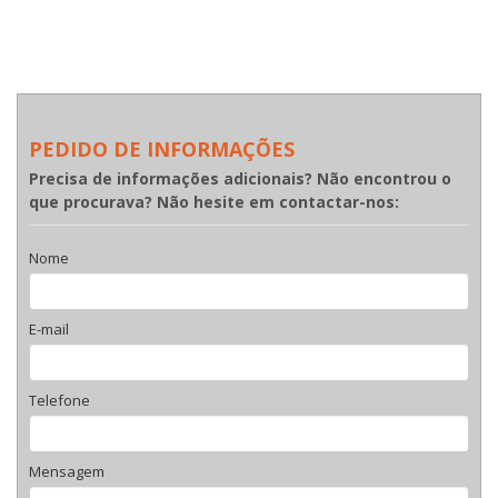
PEDIDO DE INFORMAÇÕES
Precisa de informações adicionais? Não encontrou o
que procurava? Não hesite em contactar-nos:
Nome
E-mail
Telefone
Mensagem