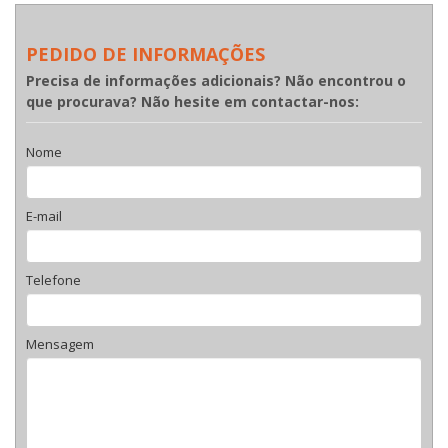
PEDIDO DE INFORMAÇÕES
Precisa de informações adicionais? Não encontrou o
que procurava? Não hesite em contactar-nos:
Nome
E-mail
Telefone
Mensagem