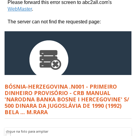
BÓSNIA-HERZEGOVINA .N001 - PRIMEIRO
DINHEIRO PROVISÓRIO - CRB MANUAL
'NARODNA BANKA BOSNE I HERCEGOVINE' S/
500 DINARA DA JUGOSLÁVIA DE 1990 (1992)
BELA ... M.RARA
clique na foto para ampliar