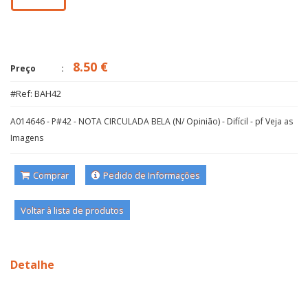
8.50 €
Preço
#Ref: BAH42
A014646 - P#42 - NOTA CIRCULADA BELA (N/ Opinião) - Difícil - pf Veja as
Imagens
Comprar
Pedido de Informações
Voltar à lista de produtos
Detalhe