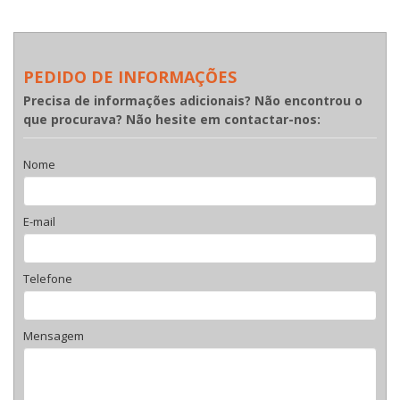
PEDIDO DE INFORMAÇÕES
Precisa de informações adicionais? Não encontrou o
que procurava? Não hesite em contactar-nos:
Nome
E-mail
Telefone
Mensagem