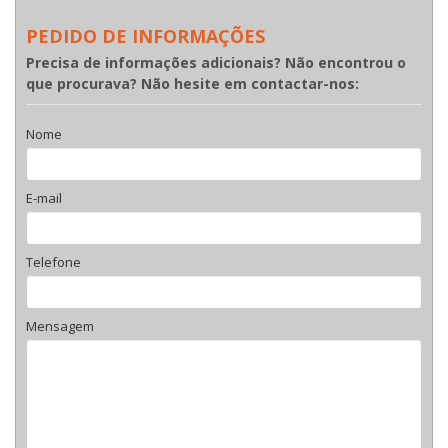
PEDIDO DE INFORMAÇÕES
Precisa de informações adicionais? Não encontrou o
que procurava? Não hesite em contactar-nos:
Nome
E-mail
Telefone
Mensagem