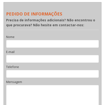
PEDIDO DE INFORMAÇÕES
Precisa de informações adicionais? Não encontrou o
que procurava? Não hesite em contactar-nos:
Nome
E-mail
Telefone
Mensagem