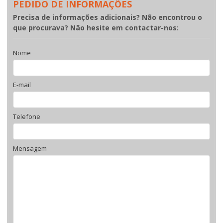
PEDIDO DE INFORMAÇÕES
Precisa de informações adicionais? Não encontrou o
que procurava? Não hesite em contactar-nos:
Nome
E-mail
Telefone
Mensagem