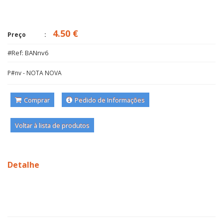
4.50 €
Preço
#Ref: BANnv6
P#nv - NOTA NOVA
Comprar
Pedido de Informações
Voltar à lista de produtos
Detalhe