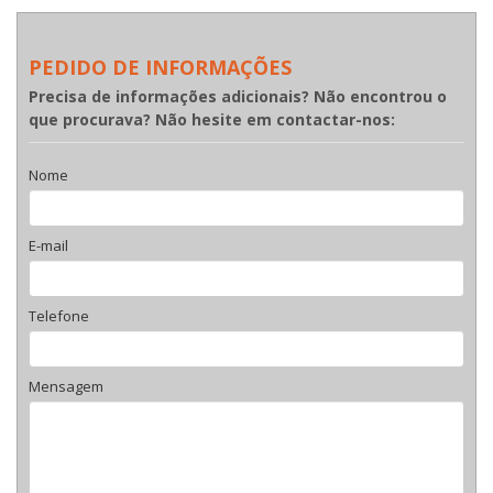
PEDIDO DE INFORMAÇÕES
Precisa de informações adicionais? Não encontrou o
que procurava? Não hesite em contactar-nos:
Nome
E-mail
Telefone
Mensagem