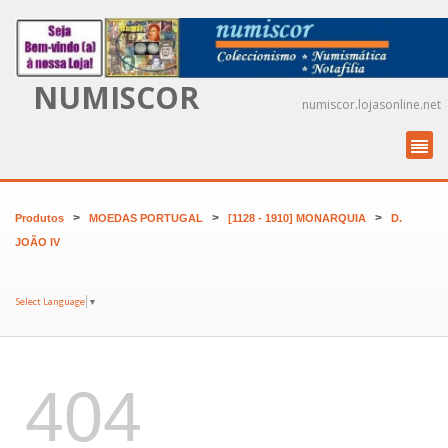
NUMISCOR
numiscor.lojasonline.net
>
>
>
Produtos
MOEDAS PORTUGAL
[1128 - 1910] MONARQUIA
D.
JOÃO IV
Select Language
▼