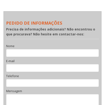
PEDIDO DE INFORMAÇÕES
Precisa de informações adicionais? Não encontrou o
que procurava? Não hesite em contactar-nos:
Nome
E-mail
Telefone
Mensagem