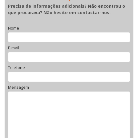
Precisa de informações adicionais? Não encontrou o
que procurava? Não hesite em contactar-nos:
Nome
E-mail
Telefone
Mensagem