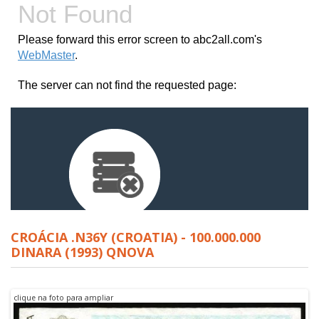
CROÁCIA .N36Y (CROATIA) - 100.000.000
DINARA (1993) QNOVA
clique na foto para ampliar