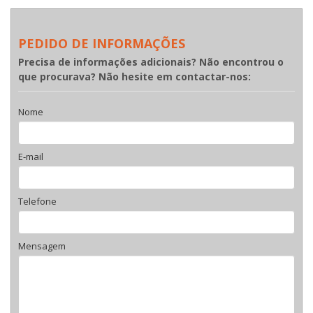
PEDIDO DE INFORMAÇÕES
Precisa de informações adicionais? Não encontrou o
que procurava? Não hesite em contactar-nos:
Nome
E-mail
Telefone
Mensagem