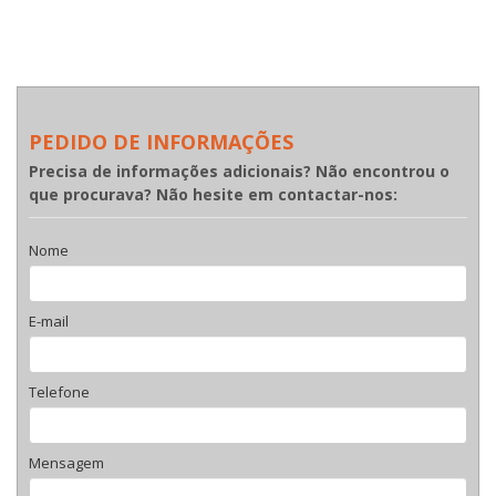
PEDIDO DE INFORMAÇÕES
Precisa de informações adicionais? Não encontrou o
que procurava? Não hesite em contactar-nos:
Nome
E-mail
Telefone
Mensagem