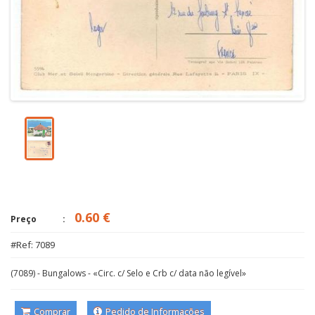
0.60 €
Preço
#Ref: 7089
(7089) - Bungalows - «Circ. c/ Selo e Crb c/ data não legível»
Comprar
Pedido de Informações