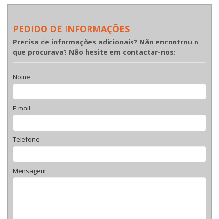
PEDIDO DE INFORMAÇÕES
Precisa de informações adicionais? Não encontrou o
que procurava? Não hesite em contactar-nos:
Nome
E-mail
Telefone
Mensagem