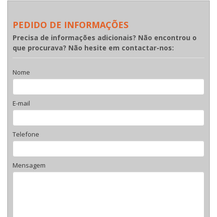
PEDIDO DE INFORMAÇÕES
Precisa de informações adicionais? Não encontrou o
que procurava? Não hesite em contactar-nos:
Nome
E-mail
Telefone
Mensagem