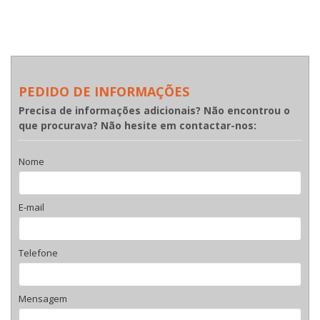
PEDIDO DE INFORMAÇÕES
Precisa de informações adicionais? Não encontrou o
que procurava? Não hesite em contactar-nos:
Nome
E-mail
Telefone
Mensagem