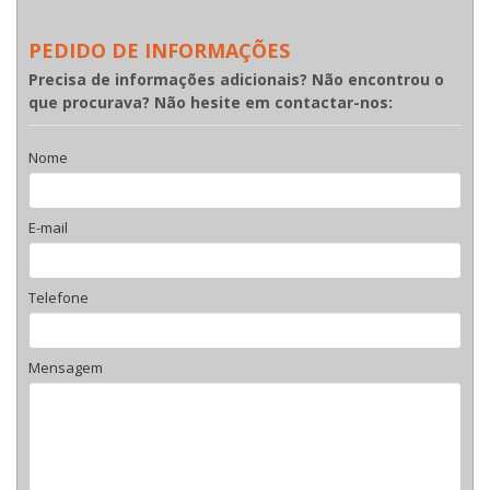
PEDIDO DE INFORMAÇÕES
Precisa de informações adicionais? Não encontrou o
que procurava? Não hesite em contactar-nos:
Nome
E-mail
Telefone
Mensagem