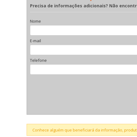
Precisa de informações adicionais? Não encont
Nome
E-mail
Telefone
Conhece alguém que beneficiará da informação, produto