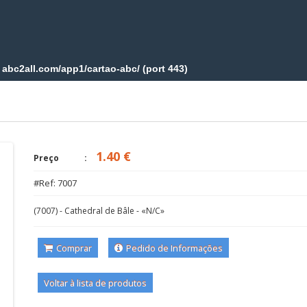
1.40 €
Preço
#Ref: 7007
(7007) - Cathedral de Bâle - «N/C»
Comprar
Pedido de Informações
Voltar à lista de produtos