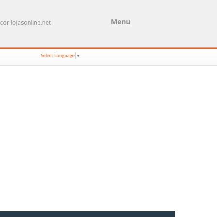
Menu
cor.lojasonline.net
Select Language
▼