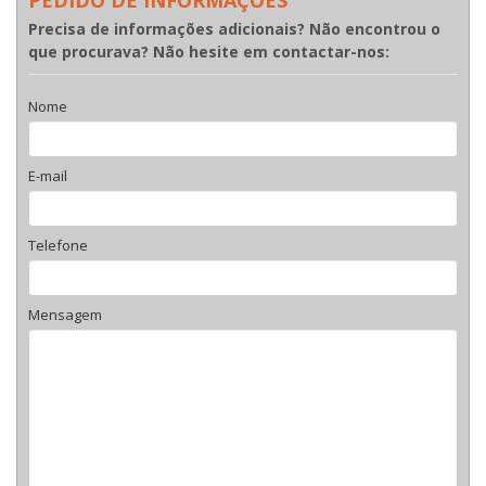
Precisa de informações adicionais? Não encontrou o
que procurava? Não hesite em contactar-nos:
Nome
E-mail
Telefone
Mensagem