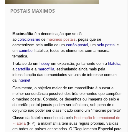
POSTAIS MAXIMOS
Maximafilia
é a denominação que se dá
ao
colecionismo
de
máximos postais
, peças que se
caracterizam pela união de um
cartão-postal
, um
selo postal
e
um
carimbo
filatélico, todos os elementos com a mesma
temática.
Trata-se de um
hobby
em expansão, juntamente com a
filatelia
,
a
cartofilia
e a
marcofilia
, estimulando ainda mais pela
intensificação das comunidades virtuais de interesse comum
da
internet
.
Geralmente, o objetivo maior de um marcofilista é buscar a
melhor concordância possível dos três elementos que compõem
o máximo postal. Contudo, os desenhos ou imagens do selo e
do cartão-postal jamais podem ser idênticos, sob pena de o
conjunto não poder ser classificado como um "máximo perfeito".
Classe da filatelia reconhecida pela
Federação Internacional de
Filatelia
(FIP), a maximafilia tem suas regras próprias, válidas
em todos os países associados. O “Regulamento Especial para