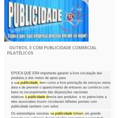
OUTROS, E COM PUBLICIDADE COMERCIAL
FILATÉLICOS
EPOCA QUE ERA importante garantir a livre circulação dos
produtos,e dos meios de apoio para
a
s
u
a
publicidade
,
b
em
como a livre prestação de serviços nesta
área e de prevenir o aparecimento de entraves ao comércio com
base no incumprimento das disposições nacionais
relativ
as
à
publicidade
d
i
re
cta aos produtos e os patrocínios a
eles associados.Assim circulavam bilhetes postais com
publicidade tambem com selos
Os estereótipos sexista
s
n
a
publicidade
t
inham
um grande