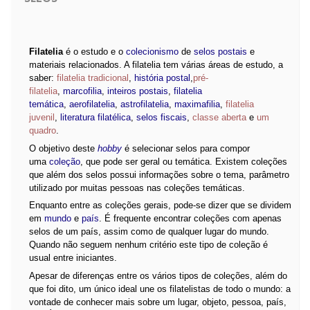
Filatelia
é o estudo e o
colecionismo
de
selos postais
e
materiais relacionados. A filatelia tem várias áreas de estudo, a
saber:
filatelia tradicional
,
história postal
,
pré-
filatelia
,
marcofilia
,
inteiros postais
,
filatelia
temática
,
aerofilatelia
,
astrofilatelia
,
maximafilia
,
filatelia
juvenil
,
literatura filatélica
,
selos fiscais
,
classe aberta
e
um
quadro
.
O objetivo deste
hobby
é selecionar selos para compor
uma
coleção
, que pode ser geral ou temática. Existem coleções
que além dos selos possui informações sobre o tema, parâmetro
utilizado por muitas pessoas nas coleções temáticas.
Enquanto entre as coleções gerais, pode-se dizer que se dividem
em
mundo
e
país
. É frequente encontrar coleções com apenas
selos de um país, assim como de qualquer lugar do mundo.
Quando não seguem nenhum critério este tipo de coleção é
usual entre iniciantes.
Apesar de diferenças entre os vários tipos de coleções, além do
que foi dito, um único ideal une os filatelistas de todo o mundo: a
vontade de conhecer mais sobre um lugar, objeto, pessoa, país,