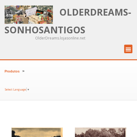
OLDERDREAMS-
SONHOSANTIGOS
OlderDreams.lojasonline.net
>
Produtos
Select Language
▼