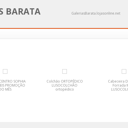
AS BARATA
GaleriasBarata.lojasonline.net
 CENTRO SOPHIA
Colchão ORTOPÉDICO
Cabeceira 
EIS PROMOÇÃO
LUSOCOLCHÃO
Forrada 
DO MÊS
ortopédico
LUSOCOL