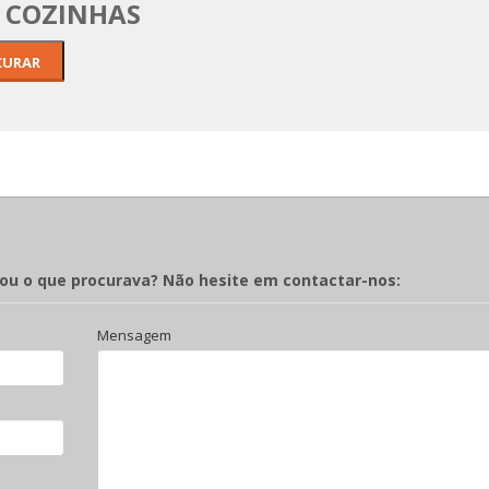
A COZINHAS
rou o que procurava? Não hesite em contactar-nos:
Mensagem