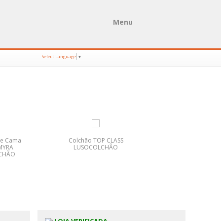
Menu
Select Language
▼
De Cama
Colchão TOP CLASS
SOFÁS RETRO-VINT
MYRA
LUSOCOLCHÃO
ANARIC SOFÁS
CHÃO