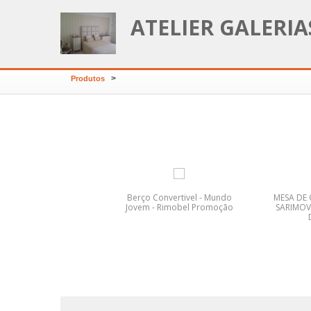
ATELIER GALERI
>
Produtos
RTO JUVENIL KIDS 14
Berço Convertivel - Mundo
MESA DE
LOURINI
Jovem - Rimobel Promoção
SARIMOV