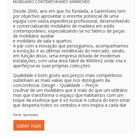
MOBILIARIO CONTEMPORANÊO SARIMOVEIS
Desde 2000, ano em que foi fundada, a Sarimóveis tem
por objectivo aproveitar o enorme potencial de uma
equipa com vasta experiência profissional, desenvolvendo
e comercializando mobiliário de madeira em estilo
contemporâneo, especializando-se no fabrico de peças
de mobiliário auxiliar
e mobilário
de sala e quartos.
A par com a inovação que perseguimos, acompanhamos
a evolução e as últimas tendências do mercado, sendo,
em função disso, uma empresa dotada de modernas
instalações, com uma área fabril de 8000m2 onde cria e
aperfeiçoa as suas próprias colecções.
Qualidade e bom gosto aos preços mais competitivos
sublinham as mais-valias que nos distinguem da
concorrência: Design – Qualidade – Preço!
Usufruir de um mobiliário que é mais do que um utilitário
mas que transforma o espaço que habitamos com um
toque da essência que é só nossa! A cultura do bem-estar
que desperta todos os sentidos e nos inspira a cada dia!
Fonte: Sarimoveis
saber mais