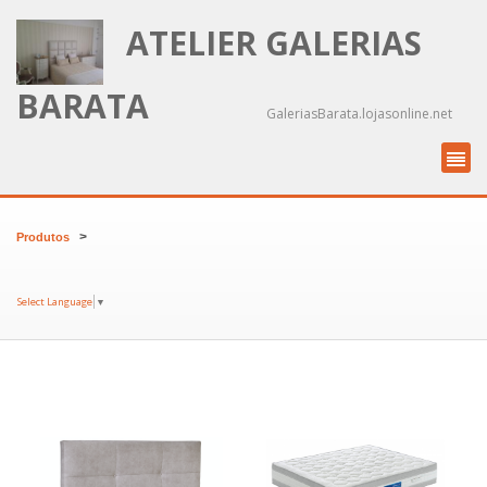
ATELIER GALERIAS
BARATA
GaleriasBarata.lojasonline.net
>
Produtos
Select Language
▼