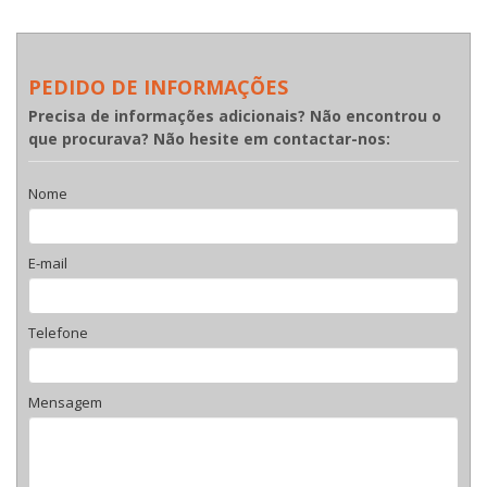
PEDIDO DE INFORMAÇÕES
Precisa de informações adicionais? Não encontrou o
que procurava? Não hesite em contactar-nos:
Nome
E-mail
Telefone
Mensagem