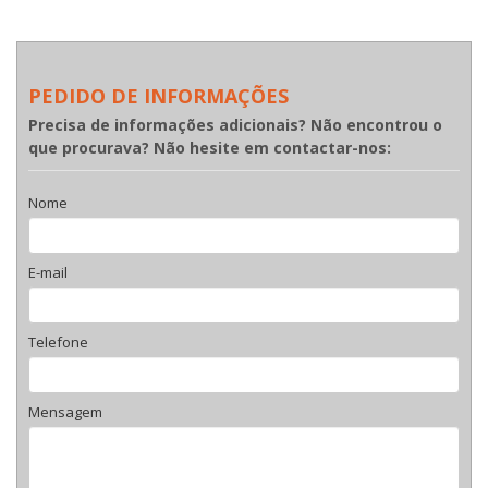
PEDIDO DE INFORMAÇÕES
Precisa de informações adicionais? Não encontrou o
que procurava? Não hesite em contactar-nos:
Nome
E-mail
Telefone
Mensagem