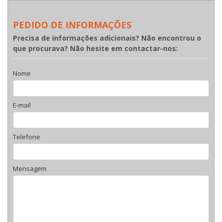
PEDIDO DE INFORMAÇÕES
Precisa de informações adicionais? Não encontrou o
que procurava? Não hesite em contactar-nos:
Nome
E-mail
Telefone
Mensagem