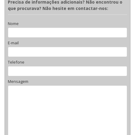
Precisa de informações adicionais? Não encontrou o
que procurava? Não hesite em contactar-nos:
Nome
E-mail
Telefone
Mensagem