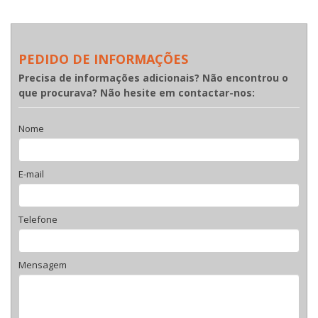
PEDIDO DE INFORMAÇÕES
Precisa de informações adicionais? Não encontrou o
que procurava? Não hesite em contactar-nos:
Nome
E-mail
Telefone
Mensagem