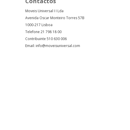
Contactos
Moveis Universal I I Lda
Avenida Oscar Monteiro Torres 57B
1000-217 Lisboa
Telefone 21 798 18 00
Contribuinte 510 630 006
Email: info@moveisuniversal.com