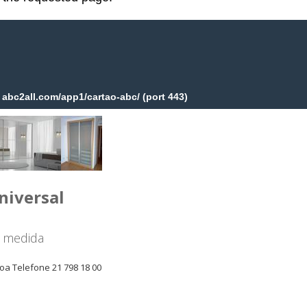
niversal
r medida
oa Telefone 21 798 18 00