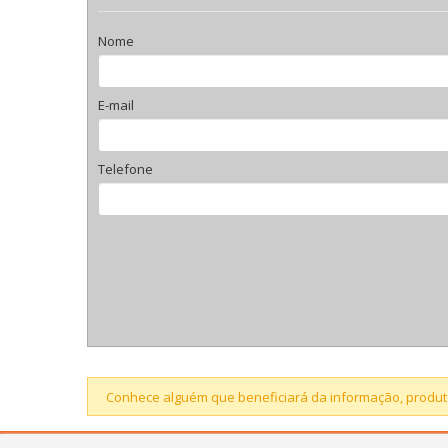
Nome
E-mail
Telefone
Conhece alguém que beneficiará da informação, produto