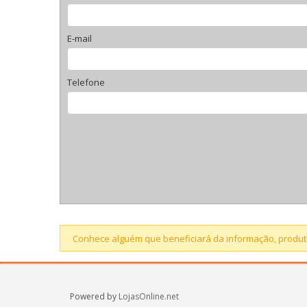
E-mail
Telefone
Conhece alguém que beneficiará da informação, produto
Powered by
LojasOnline.net