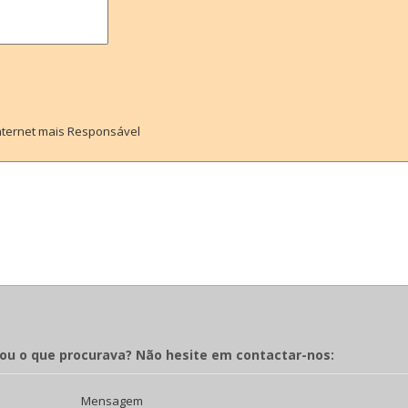
Internet mais Responsável
rou o que procurava? Não hesite em contactar-nos:
Mensagem