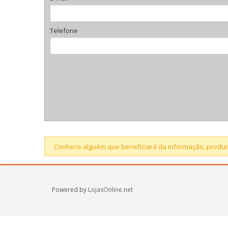
Telefone
Conhece alguém que beneficiará da informação, produto
Powered by
LojasOnline.net