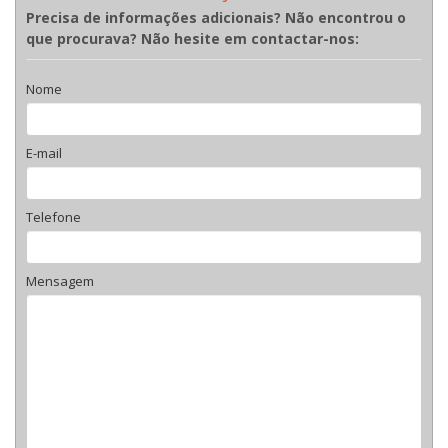
Precisa de informações adicionais? Não encontrou o
que procurava? Não hesite em contactar-nos:
Nome
E-mail
Telefone
Mensagem