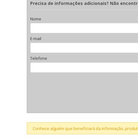
Precisa de informações adicionais? Não encont
Nome
E-mail
Telefone
Conhece alguém que beneficiará da informação, produto