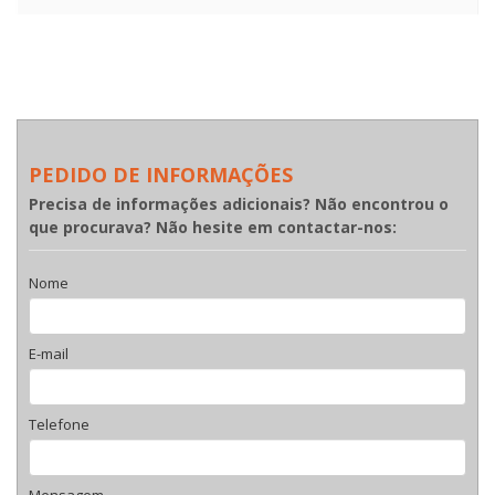
PEDIDO DE INFORMAÇÕES
Precisa de informações adicionais? Não encontrou o
que procurava? Não hesite em contactar-nos:
Nome
E-mail
Telefone
Mensagem