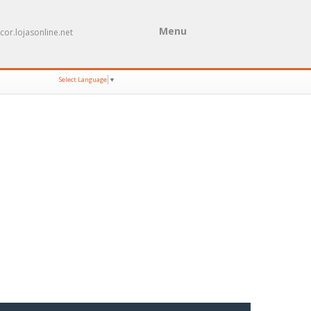
Menu
cor.lojasonline.net
Select Language
▼