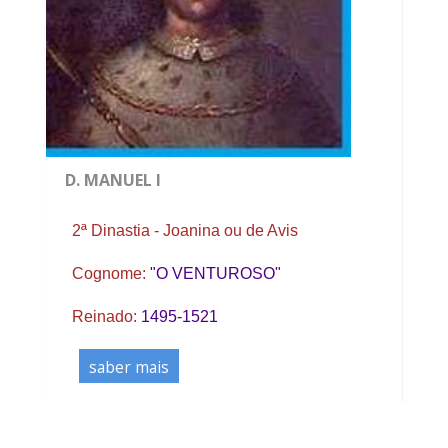
D. MANUEL I
2ª Dinastia - Joanina ou de Avis
Cognome:
"O VENTUROSO"
Reinado:
1495-1521
saber mais