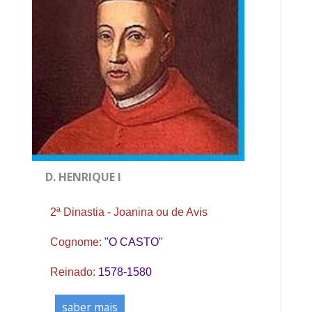
D. HENRIQUE I
2ª Dinastia - Joanina ou de Avis
Cognome:
"O CASTO"
Reinado:
1578-1580
saber mais