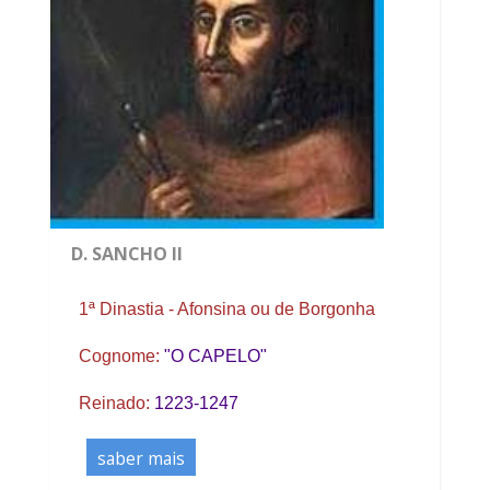
D. SANCHO II
1ª Dinastia - Afonsina ou de Borgonha
Cognome:
"O CAPELO"
Reinado:
1223-1247
saber mais