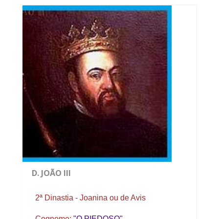
D. JOÃO III
2ª Dinastia - Joanina ou de Avis
Cognome:
"O PIEDOSO"