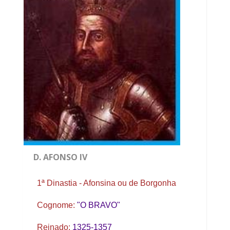
D. AFONSO IV
1ª Dinastia - Afonsina ou de Borgonha
Cognome:
"O BRAVO"
Reinado:
1325-1357