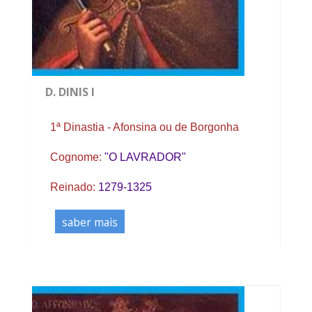
D. DINIS I
1ª Dinastia - Afonsina ou de Borgonha
Cognome:
"O LAVRADOR"
Reinado:
1279-1325
saber mais