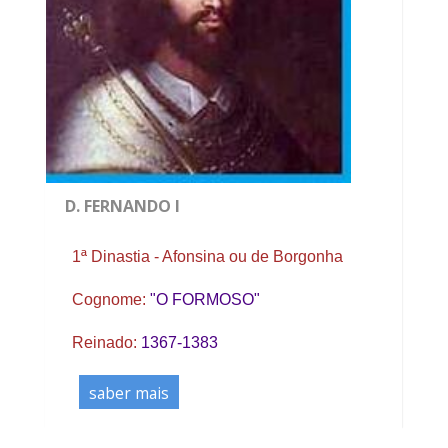
D. FERNANDO I
1ª Dinastia - Afonsina ou de Borgonha
Cognome:
"O FORMOSO"
Reinado:
1367-1383
saber mais