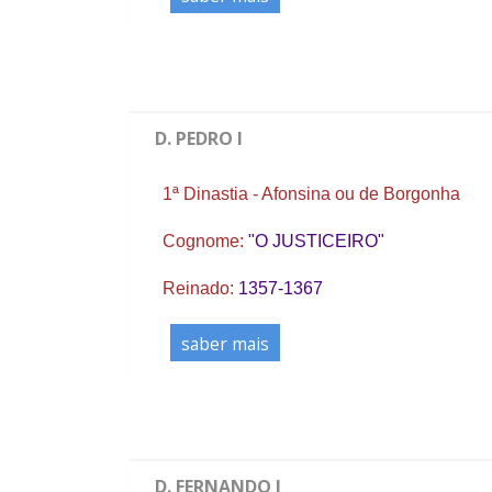
D. PEDRO I
1ª Dinastia - Afonsina ou de Borgonha
Cognome:
"O JUSTICEIRO"
Reinado:
1357-1367
saber mais
D. FERNANDO I