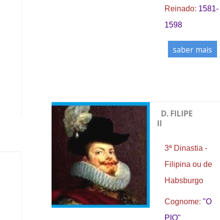
Reinado:
1581-
1598
saber mais
D. FILIPE
II
3ª Dinastia -
Filipina ou de
Habsburgo
Cognome:
"O
PIO"