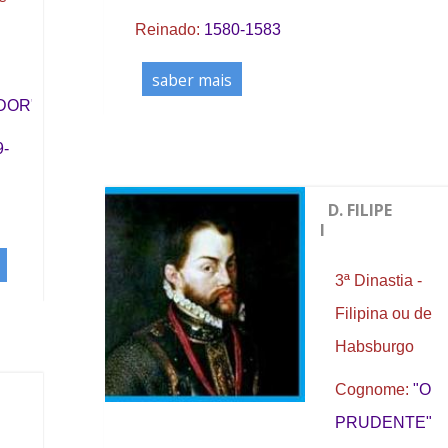
Reinado:
1580-1583
saber mais
DOR"
9-
D. FILIPE
I
3ª Dinastia -
Filipina ou de
Habsburgo
Cognome:
"O
PRUDENTE"