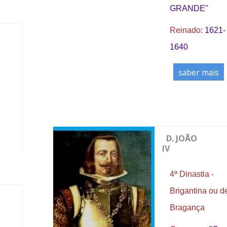
GRANDE"
Reinado:
1621-
1640
saber mais
D. JOÃO
IV
4ª Dinastia -
Brigantina ou d
Bragança