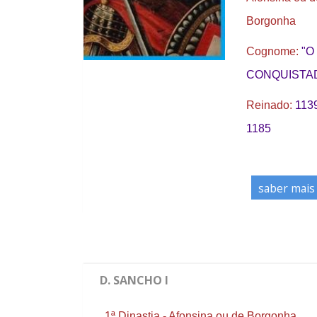
Borgonha
Cognome:
"O
CONQUISTA
Reinado:
113
1185
saber mais
D. SANCHO I
1ª Dinastia - Afonsina ou de Borgonha