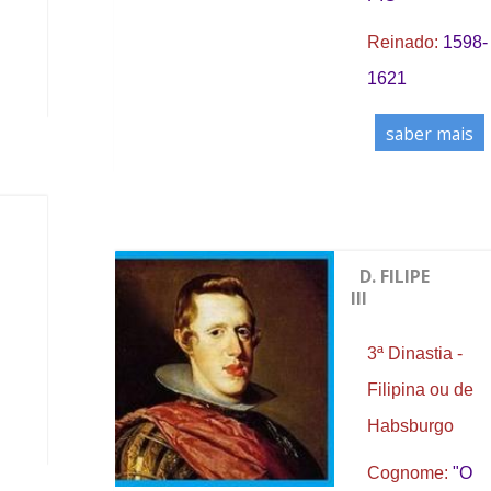
Reinado:
1598-
1621
saber mais
D. FILIPE
III
3ª Dinastia -
Filipina ou de
Habsburgo
Cognome:
"O