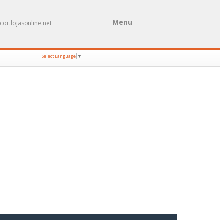
Menu
cor.lojasonline.net
Select Language
▼