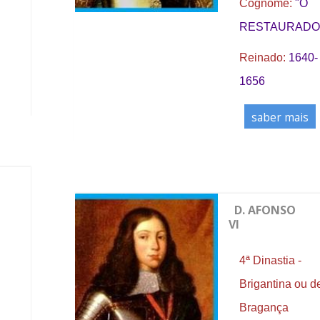
Cognome:
"O
RESTAURADO
Reinado:
1640-
1656
saber mais
D. AFONSO
VI
4ª Dinastia -
Brigantina ou d
Bragança