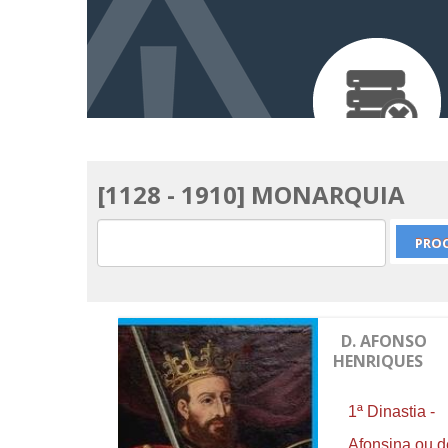
[1128 - 1910] MONARQUIA
D. AFONSO
HENRIQUES
1ª Dinastia -
Afonsina ou d