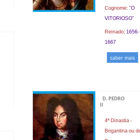
Cognome:
"O
VITORIOSO"
Reinado:
1656-
1667
saber mais
D. PEDRO
II
4ª Dinastia -
Brigantina ou d