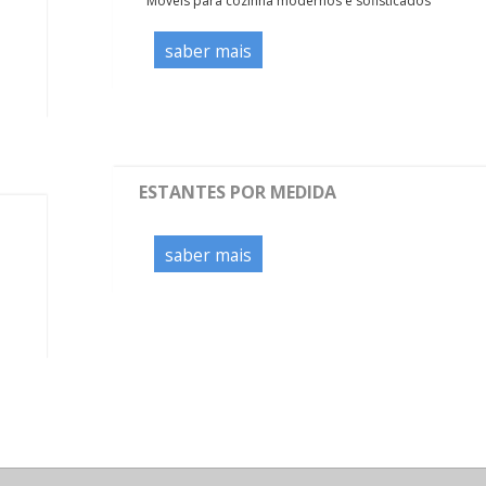
Moveis para cozinha modernos e sofisticados
saber mais
ESTANTES POR MEDIDA
saber mais