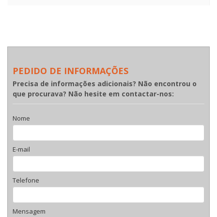
PEDIDO DE INFORMAÇÕES
Precisa de informações adicionais? Não encontrou o
que procurava? Não hesite em contactar-nos:
Nome
E-mail
Telefone
Mensagem