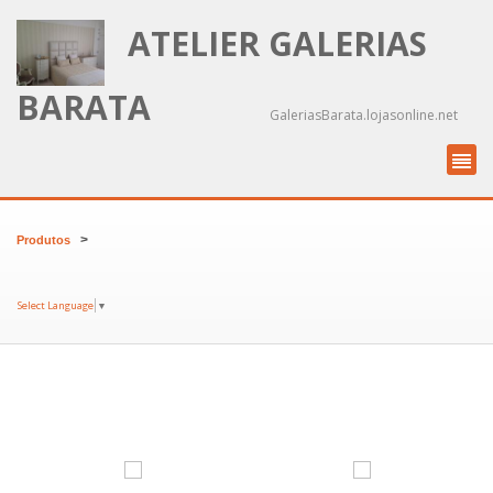
ATELIER GALERIAS
BARATA
GaleriasBarata.lojasonline.net
>
Produtos
Select Language
▼