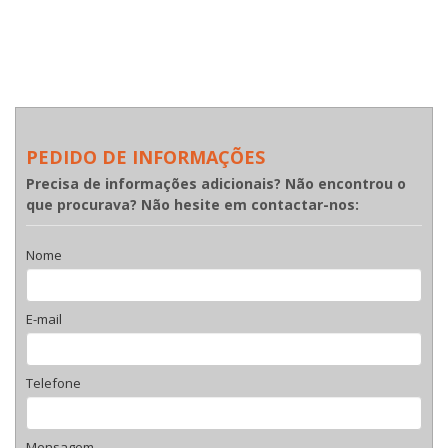
PEDIDO DE INFORMAÇÕES
Precisa de informações adicionais? Não encontrou o
que procurava? Não hesite em contactar-nos:
Nome
E-mail
Telefone
Mensagem