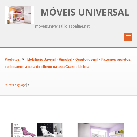
MÓVEIS UNIVERSAL
moveisuniversal.lojasonline.net
>
Produtos
Mobiliario Juvenil - Rimobel - Quarto juvenil - Fazemos projetos,
deslocamos a casa do cliente na area Grande Lisboa
Select Language
▼