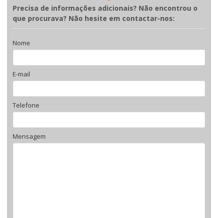
Precisa de informações adicionais? Não encontrou o
que procurava? Não hesite em contactar-nos:
Nome
E-mail
Telefone
Mensagem