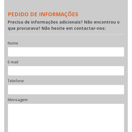
PEDIDO DE INFORMAÇÕES
Precisa de informações adicionais? Não encontrou o
que procurava? Não hesite em contactar-nos:
Nome
E-mail
Telefone
Mensagem