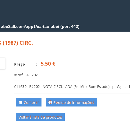
(1987) CIRC.
5.50 €
Preço
#Ref: GRE202
011639 - P#202 - NOTA CIRCULADA (Em Mto. Bom Estado) - pf Veja as
Comprar
Pedido de Informações
Voltar à lista de produtos