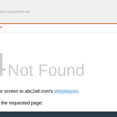
scor.lojasonline.net
PA