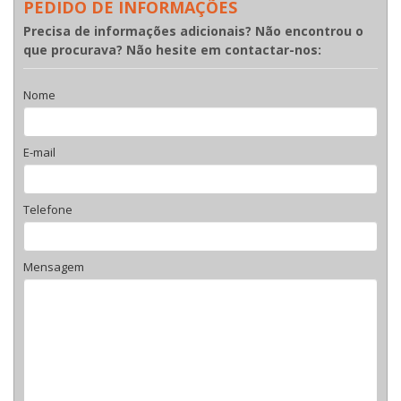
PEDIDO DE INFORMAÇÕES
Precisa de informações adicionais? Não encontrou o
que procurava? Não hesite em contactar-nos:
Nome
E-mail
Telefone
Mensagem