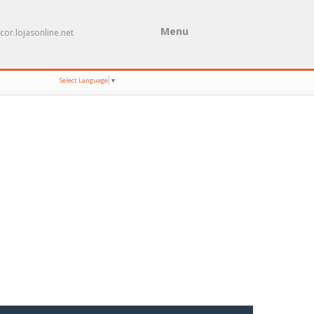
Menu
cor.lojasonline.net
Select Language
▼