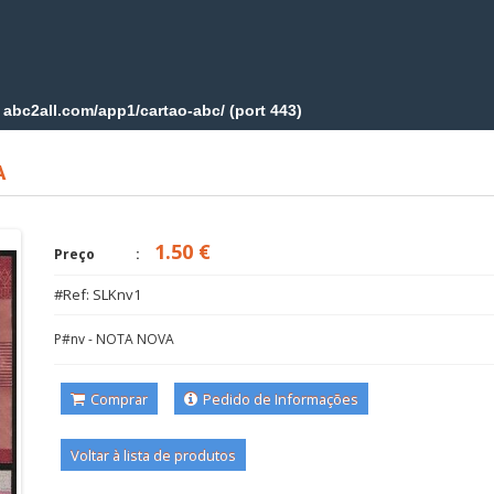
A
1.50 €
Preço
#Ref: SLKnv1
P#nv - NOTA NOVA
Comprar
Pedido de Informações
Voltar à lista de produtos