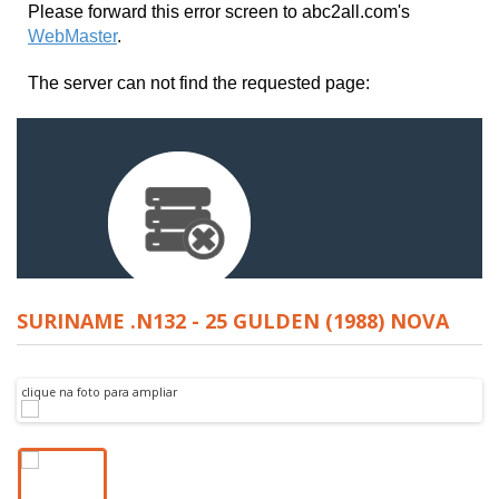
SURINAME .N132 - 25 GULDEN (1988) NOVA
clique na foto para ampliar