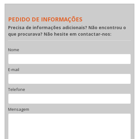
PEDIDO DE INFORMAÇÕES
Precisa de informações adicionais? Não encontrou o
que procurava? Não hesite em contactar-nos:
Nome
E-mail
Telefone
Mensagem