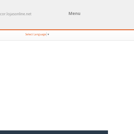
Menu
cor.lojasonline.net
Select Language
▼