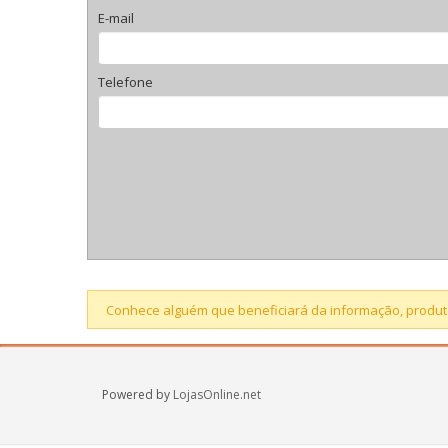
E-mail
Telefone
Conhece alguém que beneficiará da informação, produto
Powered by
LojasOnline.net