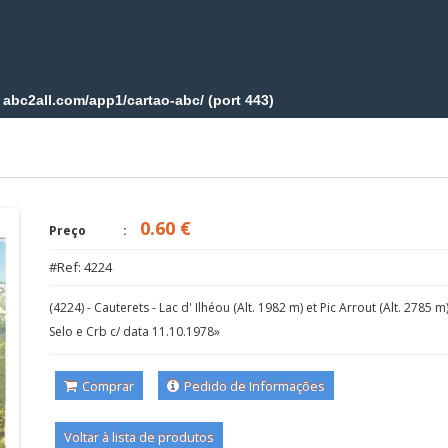
0.60 €
Preço
#Ref: 4224
(4224) - Cauterets - Lac d' Ilhéou (Alt. 1982 m) et Pic Arrout (Alt. 2785 m) 
Selo e Crb c/ data 11.10.1978»
Comprar
Pedido de Informações
Voltar à lista de produtos