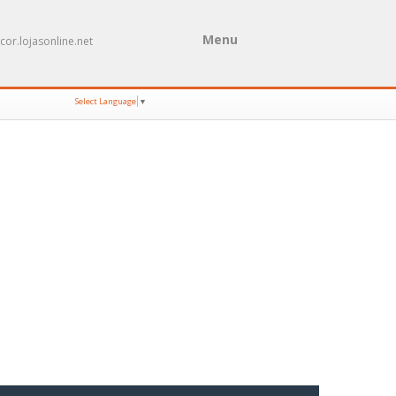
Menu
cor.lojasonline.net
Select Language
▼