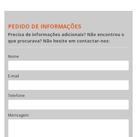
PEDIDO DE INFORMAÇÕES
Precisa de informações adicionais? Não encontrou o
que procurava? Não hesite em contactar-nos:
Nome
E-mail
Telefone
Mensagem