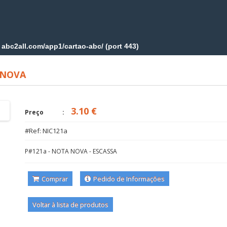
 NOVA
3.10 €
Preço
#Ref: NIC121a
P#121a - NOTA NOVA - ESCASSA
Comprar
Pedido de Informações
Voltar à lista de produtos