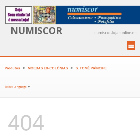
NUMISCOR
numiscor.lojasonline.net
>
>
Produtos
MOEDAS EX-COLÓNIAS
S. TOMÉ PRÍNCIPE
Select Language
▼